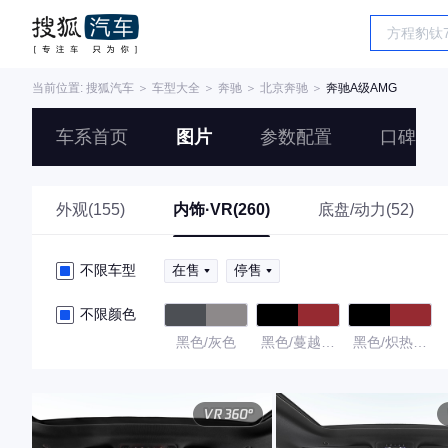
当前位置:
搜狐汽车
＞
车型大全
＞
奔驰
＞
北京奔驰
＞
奔驰A级AMG
车系首页
图片
参数配置
口碑
外观(155)
内饰·VR(260)
底盘/动力(52)
不限车型
在售
停售
不限颜色
黑色/灰色
黑色/蔓越莓
黑色/炽热红
红色
色