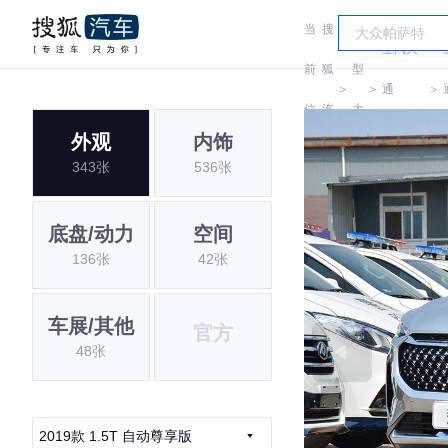
当
搜
车
上汽大
前
狐
型
＞
＞
通
＞
位
汽
大
MAXUS
外观
内饰
置:
车
全
343张
536张
底盘/动力
空间
136张
42张
车展/其他
官方
48张
2019款 1.5T 自动尊享版