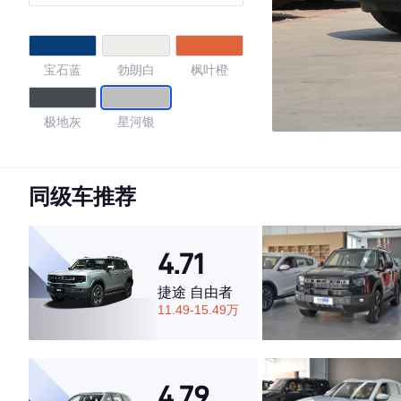
宝石蓝
勃朗白
枫叶橙
极地灰
星河银
4.73
同级车推荐
·外观表现较为优秀，优于77%同级车
4.71
·内饰表现较为优秀，优于66%同级车
·空间表现较为优秀，优于78%同级车
捷途 自由者
11.49-15.49万
4.79