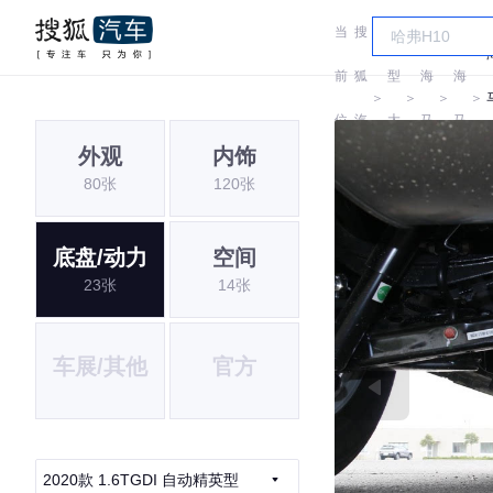
当
搜
车
前
狐
型
海
海
＞
＞
＞
＞
位
汽
大
马
马
外观
内饰
置:
车
全
80张
120张
底盘/动力
空间
23张
14张
车展/其他
官方
2020款 1.6TGDI 自动精英型