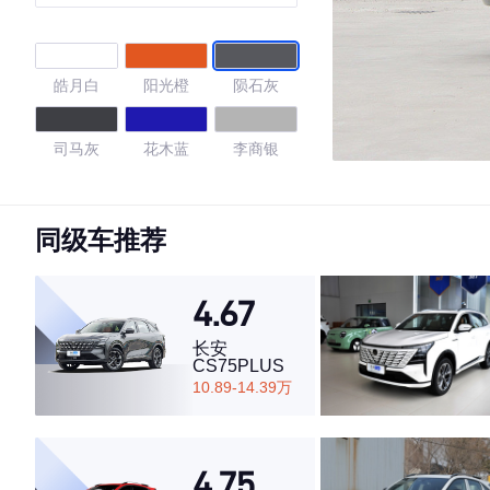
版
皓月白
阳光橙
陨石灰
司马灰
花木蓝
李商银
4.77
同级车推荐
4.67
·外观表现较为优秀，优于70%同级车
·内饰表现较为优秀，优于83%同级车
长安
·空间表现一般，低于61%同级车
CS75PLUS
10.89-14.39万
4.75