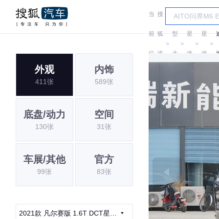
当
搜
车
前
狐
型
星
星
＞
＞
＞
＞
位
汽
大
途
途
外观
内饰
置:
车
全
411张
589张
底盘/动力
空间
130张
31张
车展/其他
官方
99张
83张
2021款 凡尔赛版 1.6T DCT星睿