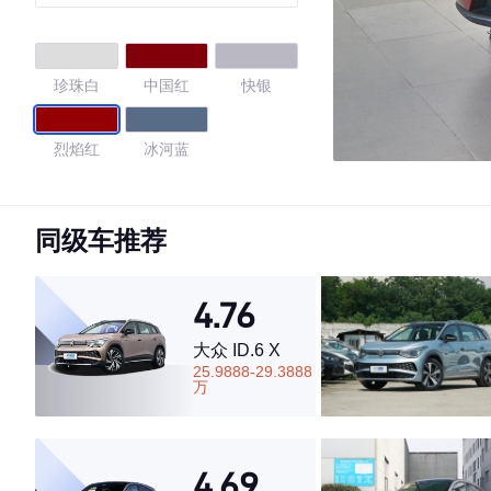
珍珠白
中国红
快银
烈焰红
冰河蓝
4.53
同级车推荐
4.76
·外观表现一般，低于82%同级车
·内饰表现一般，低于83%同级车
大众 ID.6 X
·空间表现一般，低于70%同级车
25.9888-29.3888
万
4.69