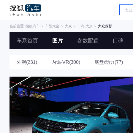
当前位置:
搜狐汽车
＞
车型大全
＞
大众
＞
一汽-大众
＞
大众探影
车系首页
图片
参数配置
口碑
外观(231)
内饰·VR(300)
底盘/动力(77)