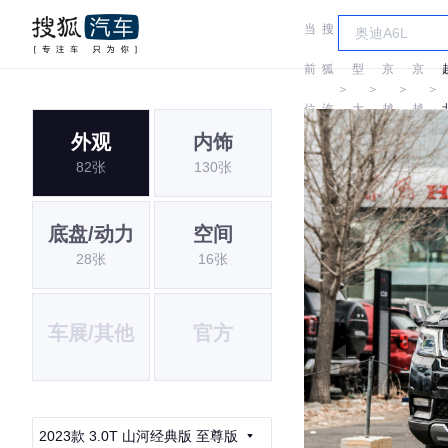
当
搜
车
北
北
前
狐
型
京
京
＞
＞
＞
＞
位
汽
大
越
越
外观
内饰
置:
车
全
野
野
82张
130张
底盘/动力
空间
28张
16张
车展/其他
官方
2023款 3.0T 山河经典版 至尊版