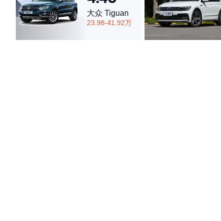
大众 Tiguan
23.98-41.92万