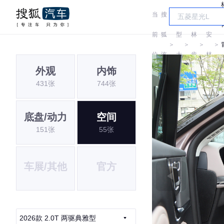
当
搜
车
长
前
狐
型
林
安
＞
＞
＞
＞
位
汽
大
肯
林
外观
内饰
置:
车
全
肯
431张
744张
底盘/动力
空间
151张
55张
车展/其他
官方
2026款 2.0T 两驱典雅型