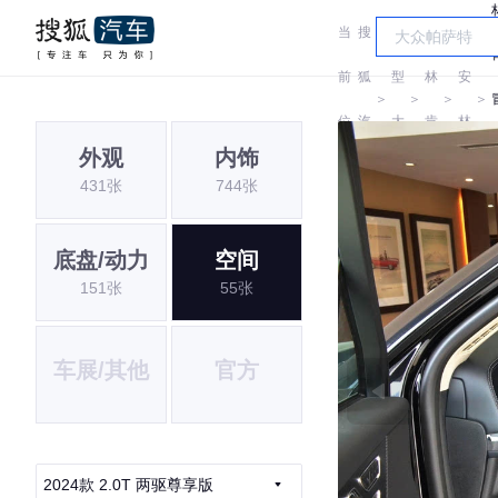
当
搜
车
长
前
狐
型
林
安
＞
＞
＞
＞
位
汽
大
肯
林
外观
内饰
置:
车
全
肯
431张
744张
底盘/动力
空间
151张
55张
车展/其他
官方
2024款 2.0T 两驱尊享版