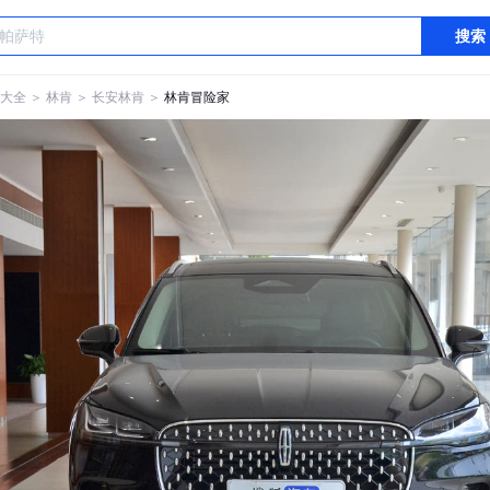
搜索
大全
＞
林肯
＞
长安林肯
＞
林肯冒险家