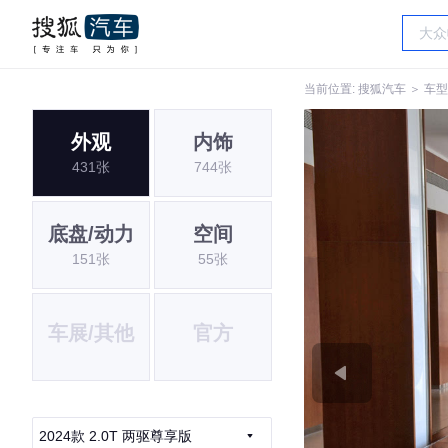
当前位置:
搜狐汽车
＞
车型
外观
内饰
431张
744张
底盘/动力
空间
151张
55张
车展/其他
官方
2024款 2.0T 两驱尊享版