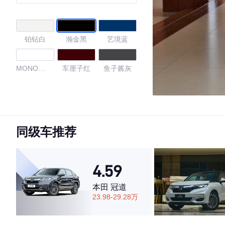
铂钻白
瀚金黑
艺境蓝
MONO
车厘子红
鱼子酱灰
WHITE
4.69
同级车推荐
·外观表现较为优秀，优于53%同级车
·内饰表现较为优秀，优于75%同级车
·空间表现较为优秀，优于50%同级车
4.59
本田 冠道
23.98-29.28万