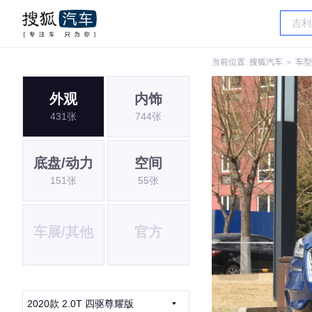
当前位置:
搜狐汽车
＞
车型
外观
内饰
431张
744张
底盘/动力
空间
151张
55张
车展/其他
官方
2020款 2.0T 四驱尊耀版