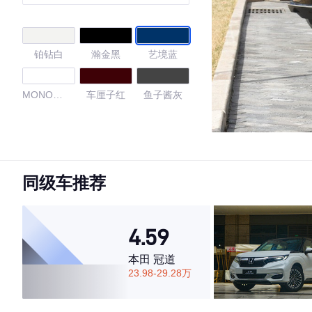
铂钻白
瀚金黑
艺境蓝
MONO
车厘子红
鱼子酱灰
WHITE
4.69
同级车推荐
·外观表现较为优秀，优于53%同级车
·内饰表现较为优秀，优于75%同级车
·空间表现较为优秀，优于50%同级车
4.59
本田 冠道
23.98-29.28万