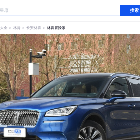
搜索
大全
＞
林肯
＞
长安林肯
＞
林肯冒险家