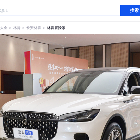
搜索
大全
＞
林肯
＞
长安林肯
＞
林肯冒险家