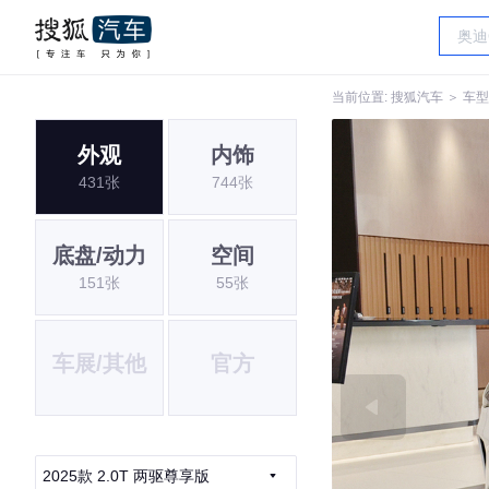
当前位置:
搜狐汽车
＞
车型
外观
内饰
431张
744张
底盘/动力
空间
151张
55张
车展/其他
官方
2025款 2.0T 两驱尊享版