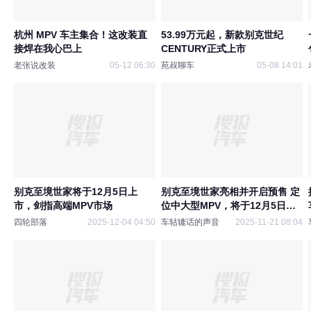
杭州 MPV 车主集合！这改装直
53.99万元起，新款别克世纪
接焊在我心巴上
CENTURY正式上市
老张说改装
05-12 06:30
苑叔聊车
05-08 14:01
别克至境世家将于12月5日上
别克至境世家亮相并开启预售 定
市，剑指高端MPV市场
位中大型MPV，将于12月5日上
市
四轮部落
2025-12-04 04:50
车轱辘话的声音
2025-11-21 08:04