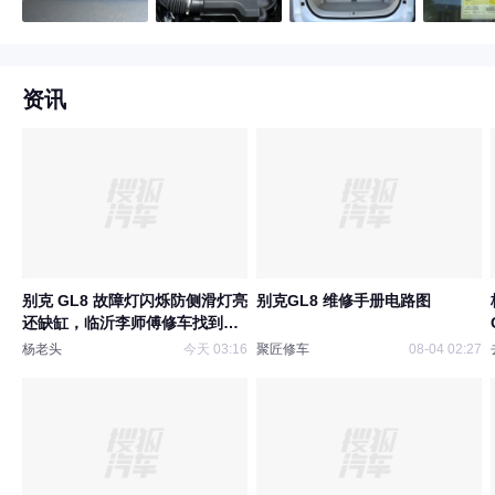
资讯
别克 GL8 故障灯闪烁防侧滑灯亮
别克GL8 维修手册电路图
还缺缸，临沂李师傅修车找到故
障根源
杨老头
今天 03:16
聚匠修车
08-04 02:27