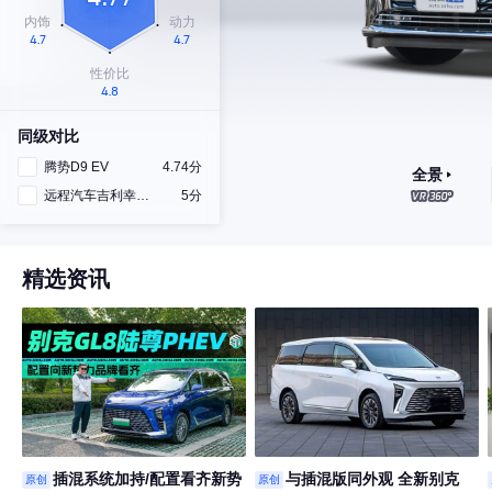
同级对比
腾势D9 EV
4.74分
全景
远程汽车吉利幸福号
5分
精选资讯
插混系统加持/配置看齐新势
与插混版同外观 全新别克
原创
原创