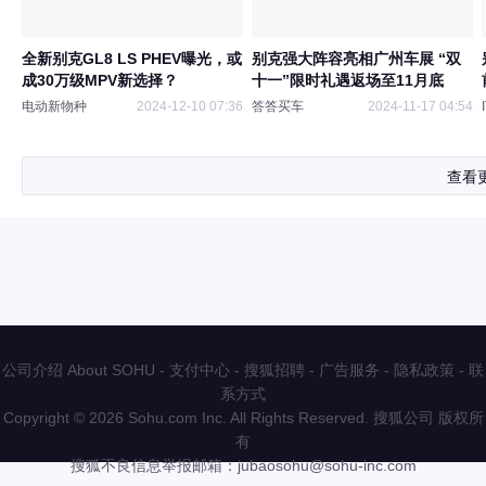
全新别克GL8 LS PHEV曝光，或
别克强大阵容亮相广州车展 “双
成30万级MPV新选择？
十一”限时礼遇返场至11月底
电动新物种
2024-12-10 07:36
答答买车
2024-11-17 04:54
查看
公司介绍 About SOHU
-
支付中心
-
搜狐招聘
-
广告服务
-
隐私政策
-
联
系方式
Copyright
©
2026 Sohu.com Inc. All Rights Reserved. 搜狐公司
版权所
有
搜狐不良信息举报邮箱：
jubaosohu@sohu-inc.com