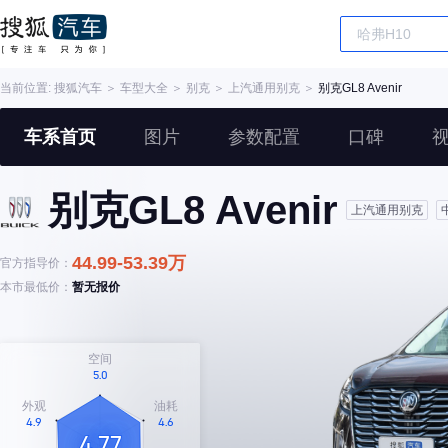
当前位置:
搜狐汽车
＞
车型大全
＞
别克
＞
上汽通用别克
＞
别克GL8 Avenir
车系首页
图片
参数配置
口碑
别克GL8 Avenir
上汽通用别克
44.99-53.39万
官方指导价：
本市最低价：
暂无报价