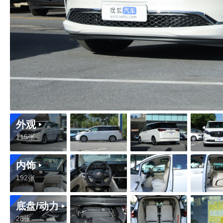
外观
115张
内饰
192张
底盘/动力
28张