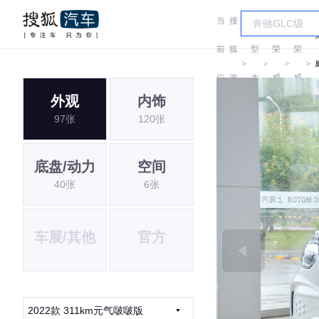
当
搜
车
前
狐
型
荣
荣
＞
＞
＞
＞
位
汽
大
威
威
外观
内饰
置:
车
全
97张
120张
底盘/动力
空间
40张
6张
车展/其他
官方
2022款 311km元气啵啵版