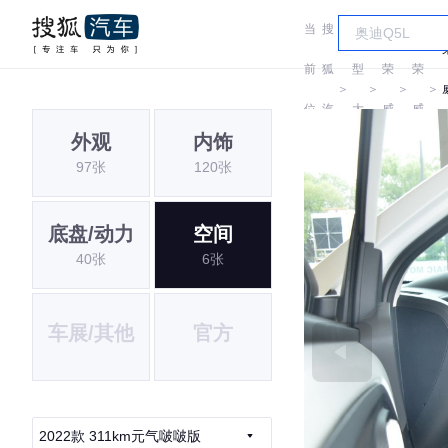
当
搜
车
前
狐
型
荣
荣
＞
＞
＞
＞
位
汽
大
威
威
外观
内饰
置:
车
全
97张
120张
底盘/动力
空间
40张
6张
车展/其他
官方
2022款 311km元气啵啵版