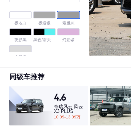
极地白
极速银
素雅灰
夜影黑
黑色/蒂夫尼
幻彩紫
蓝
全息银
4.76
同级车推荐
4.6
·外观表现一般，低于59%同级车
·内饰表现较为优秀，优于56%同级车
奇瑞风云 风云
X3 PLUS
·空间表现较为优秀，优于80%同级车
10.99-13.99万