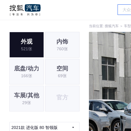
当前位置:
搜狐汽车
＞
车型
外观
内饰
521张
760张
底盘/动力
空间
166张
69张
车展/其他
官方
29张
2021款 进化版 80 智领版