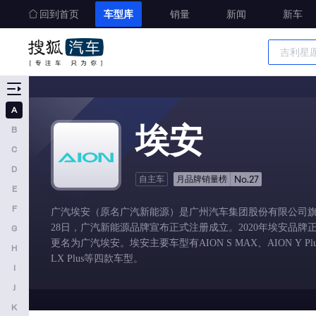
回到首页
车型库
销量
新闻
新车
车型大全
精准选车
A
A
埃安
B
奥迪
C
AITO
D
No.27
自主车
月品牌销量榜
E
埃安
F
广汽埃安（原名广汽新能源）是广州汽车集团股份有限公司旗下
阿维塔
28日，广汽新能源品牌宣布正式注册成立。2020年埃安品牌
G
奥迪AUDI
更名为广汽埃安。埃安主要车型有AION S MAX、AION Y Plus、
H
LX Plus等四款车型。
阿斯顿马丁
I
J
阿尔法罗密欧
K
埃尚