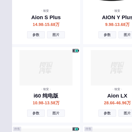
宾利
· 埃安 ·
· 埃安 ·
北汽制造
Aion S Plus
AION Y Plu
奔腾
14.98-15.68万
9.98-13.68万
北汽瑞翔
参数
图片
参数
图片
北汽雷驰
百智新能源
C
长安
长城
· 埃安 ·
· 埃安 ·
长安启源
i60 纯电版
Aion LX
10.98-13.58万
28.66-46.96万
长安凯程
参数
图片
参数
图片
长安欧尚
昌河
停售
停售