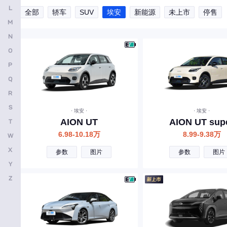
L
全部
轿车
SUV
埃安
新能源
未上市
停售
安凯客车
M
B
N
O
比亚迪
P
奔驰
Q
宝马
R
本田
S
· 埃安 ·
· 埃安 ·
AION UT
AION UT sup
T
别克
6.98-10.18万
8.99-9.38万
W
保时捷
X
参数
图片
参数
图片
北京越野
Y
宝骏
Z
北京汽车
标致