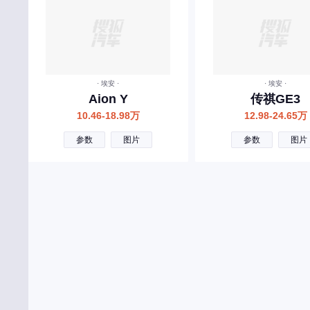
创维汽车
曹操汽车
成功汽车
橙仕
· 埃安 ·
· 埃安 ·
Aion Y
传祺GE3
D
10.46-18.98万
12.98-24.65万
大众
参数
图片
参数
图片
东风风神
东风
东风风行
东风郑州日产
东风小康
东风纳米
东风风光