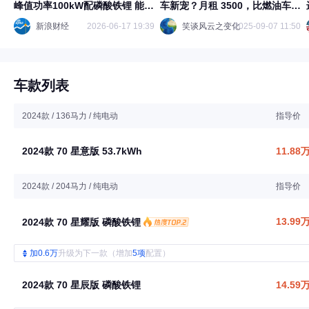
峰值功率100kW配磷酸铁锂 能否
车新宠？月租 3500，比燃油车省
搅动家用纯电市场？
出不少钱
新浪财经
2026-06-17 19:39
笑谈风云之变化
2025-09-07 11:50
车款列表
2024款 / 136马力 / 纯电动
指导价
2024款 70 星意版 53.7kWh
11.88
2024款 / 204马力 / 纯电动
指导价
13.99
2024款 70 星耀版 磷酸铁锂
加0.6万
升级为下一款（增加
5项
配置）
2024款 70 星辰版 磷酸铁锂
14.59