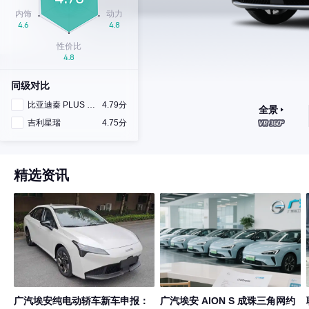
同级对比
比亚迪秦 PLUS DM-i
4.79分
全景
吉利星瑞
4.75分
精选资讯
广汽埃安纯电动轿车新车申报：
广汽埃安 AION S 成珠三角网约