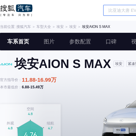
当前位置:
搜狐汽车
＞
车型大全
＞
埃安
＞
埃安
＞
埃安AION S MAX
车系首页
图片
参数配置
口碑
埃安AION S MAX
埃安
紧凑
11.88-16.99万
官方指导价：
本市最低价：
6.88-15.49万