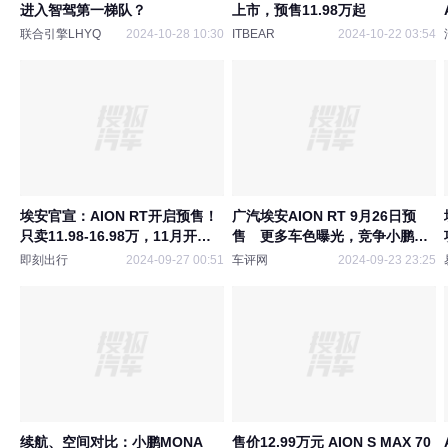
进入智驾第一梯队？
上市，预售11.98万起
联合引擎LHYQ
2024-10-28 10:30
ITBEAR
2024-10-22 03:54
埃安官宣：AION RT开启预售！
广汽埃安AION RT 9月26日预
只卖11.98-16.98万，11月开始
售 更多车色曝光，竞争小鹏
交付
MONA M03
即刻出行
2024-09-27 00:51
车评网
2024-09-23 23:25
续航、空间对比：小鹏MONA
售价12.99万元 AION S MAX 70