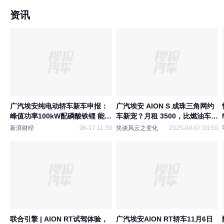
资讯
广汽埃安纯电动轿车新车申报：
广汽埃安 AION S 成珠三角网约
峰值功率100kW配磷酸铁锂 能否
车新宠？月租 3500，比燃油车省
搅动家用纯电市场？
出不少钱
新浪财经
06-17 11:39
笑谈风云之变化
2025-09-07 03:50
联合引擎 | AION RT试驾体验，
广汽埃安AION RT轿车11月6日