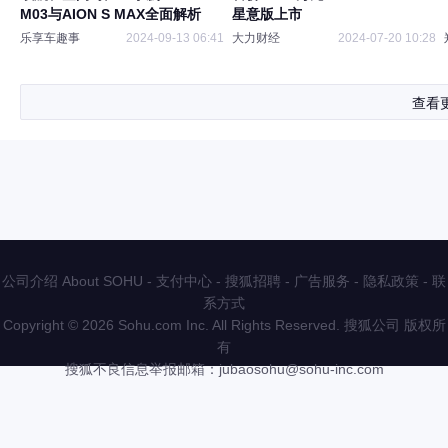
M03与AION S MAX全面解析
星意版上市
乐享车趣事
2024-09-13 06:41
大力财经
2024-07-20 10:28
查看
公司介绍 About SOHU
-
支付中心
-
搜狐招聘
-
广告服务
-
隐私政策
-
联
系方式
Copyright
©
2026 Sohu.com Inc. All Rights Reserved. 搜狐公司
版权所
有
搜狐不良信息举报邮箱：
jubaosohu@sohu-inc.com