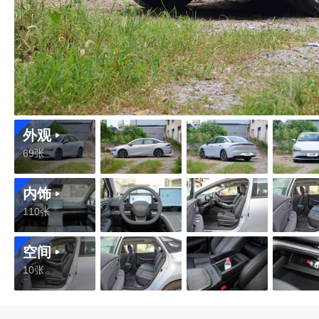
外观
69张
内饰
110张
空间
10张