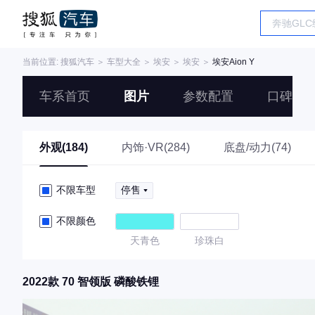
当前位置:
搜狐汽车
＞
车型大全
＞
埃安
＞
埃安
＞
埃安Aion Y
车系首页
图片
参数配置
口碑
外观(184)
内饰·VR(284)
底盘/动力(74)
不限车型
停售
不限颜色
天青色
珍珠白
2022款 70 智领版 磷酸铁锂