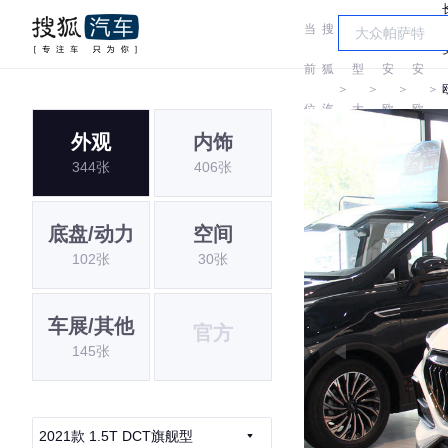
当
搜
车
长
长
前
狐
型
安
安
＞
＞
＞
＞
位
汽
大
欧
欧
外观
内饰
置:
车
全
尚
尚
344张
406张
底盘/动力
空间
102张
30张
车展/其他
官方
145张
2021款 1.5T DCT旗舰型