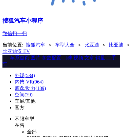
搜狐汽车小程序
微信扫一扫
当前位置:
搜狐汽车
＞
车型大全
＞
比亚迪
＞
比亚迪
＞
比亚迪汉 EV
车系首页
图片
参数配置
口碑
视频
文章
销量
二手
车
外观(584)
内饰·VR(964)
底盘/动力(189)
空间(79)
车展/其他
官方
不限车型
在售
全部