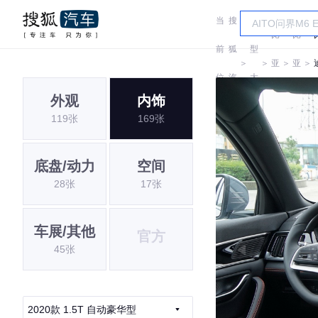
当
搜
车
比
比
前
狐
型
＞
＞
亚
＞
亚
＞
位
汽
大
迪
迪
外观
内饰
置:
车
全
119张
169张
底盘/动力
空间
28张
17张
车展/其他
官方
45张
2020款 1.5T 自动豪华型