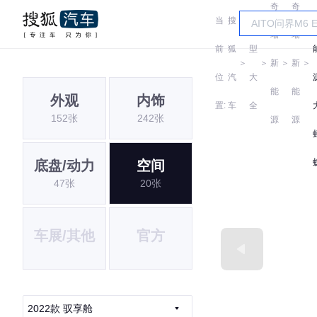
奇
奇
当
搜
车
瑞
瑞
前
狐
型
＞
＞
新
＞
新
＞
位
汽
大
能
能
外观
内饰
置:
车
全
152张
242张
源
源
底盘/动力
空间
47张
20张
车展/其他
官方
2022款 驭享舱