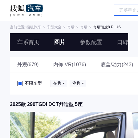
当前位置:
搜狐汽车
＞
车型大全
＞
奇瑞
＞
奇瑞
＞
奇瑞瑞虎8 PLUS
车系首页
图片
参数配置
口碑
外观(679)
内饰·VR(1076)
底盘/动力(243)
不限车型
在售
停售
2025款 290TGDI DCT舒适型 5座