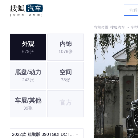
当前位置:
搜狐汽车
＞
车型
外观
内饰
679张
1076张
底盘/动力
空间
243张
78张
车展/其他
官方
39张
2022款 鲲鹏版 390TGDI DCT豪