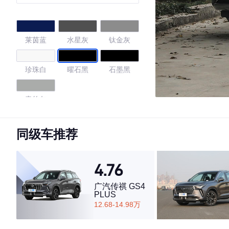
享版+
莱茵蓝
水星灰
钛金灰
珍珠白
曜石黑
石墨黑
青竹灰
4.64
同级车推荐
4.76
·外观表现一般，低于74%同级车
·内饰表现较为优秀，优于50%同级车
广汽传祺 GS4
PLUS
·空间表现一般，低于61%同级车
12.68-14.98万