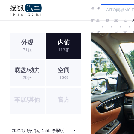
当
搜
车
东
前
狐
型
本
风
＞
＞
＞
＞
位
汽
大
田
本
外观
内饰
置:
车
全
田
71张
113张
底盘/动力
空间
20张
10张
车展/其他
官方
2021款 锐·混动 1.5L 净耀版