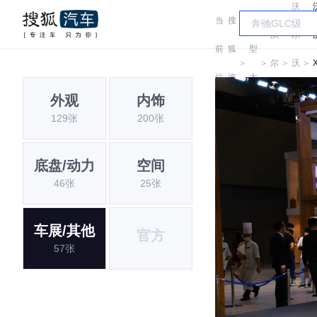
沃
当
搜
车
沃
尔
前
狐
型
＞
＞
尔
＞
沃
＞
位
汽
大
沃
亚
外观
内饰
置:
车
全
129张
200张
太
底盘/动力
空间
46张
25张
车展/其他
官方
57张