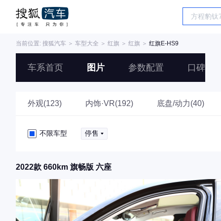
当前位置:
搜狐汽车
＞
车型大全
＞
红旗
＞
红旗
＞
红旗E-HS9
车系首页
图片
参数配置
口碑
外观(123)
内饰·VR(192)
底盘/动力(40)
不限车型
停售
2022款 660km 旗畅版 六座