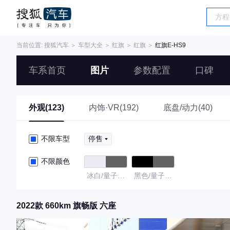
当前位置:
搜狐汽车
＞
车型大全
＞
红旗
＞
红旗
＞
红旗E-HS9
车系首页
图片
参数配置
口碑
外观(123)
内饰·VR(192)
底盘/动力(40)
不限车型
停售
不限颜色
冰白/量子银
黑色/量子银
灰
灰
2022款 660km 旗畅版 六座