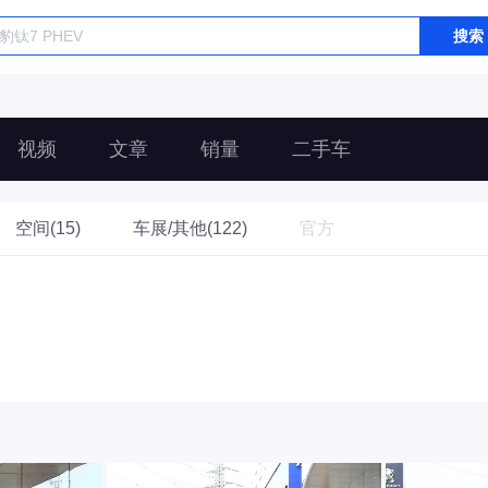
搜索
视频
文章
销量
二手车
空间(15)
车展/其他(122)
官方