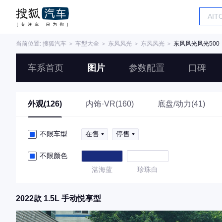
当前位置:
搜狐汽车
＞
车型大全
＞
东风风光
＞
东风风光
＞
东风风光风光500
车系首页
图片
参数配置
口碑
外观(126)
内饰·VR(160)
底盘/动力(41)
不限车型
在售
停售
不限颜色
湛海蓝
珍珠白
2022款 1.5L 手动悦享型