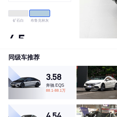
矿石白
布鲁克林灰
4.5
同级车推荐
·外观表现较为优秀，优于100%同级车
·内饰表现较为优秀，优于100%同级车
·空间表现较为优秀，优于100%同级车
3.58
奔驰 EQS
88.1-88.1万
4.54