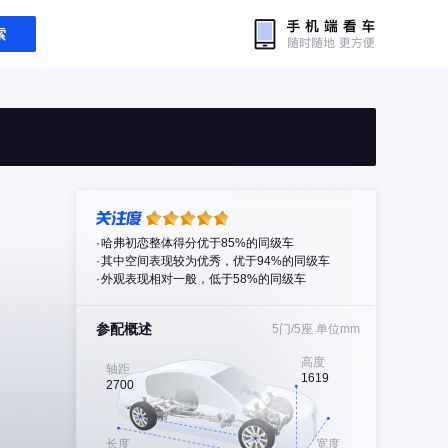
索
哈弗初恋整体得分优于85%的同级车
其中空间表现较为优秀，优于94%的同级车
外观表现相对一般，低于58%的同级车
参配概述
5门/5座
单位mm
高度
轴距
1619
2700
长度
宽度