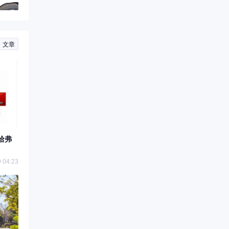
文章
哈弗
 04:23