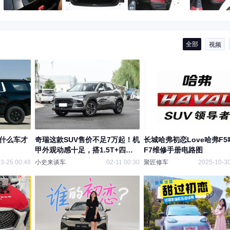
全部
视频
买什么车才
奇瑞这款SUV售价不足7万起！机
长城哈弗初恋Love哈弗F5
甲外观动感十足，搭1.5T+四轮
F7维修手册电路图
独悬
3-25 00:48
小史来谈车
02-11 00:30
聚匠修车
2025-10-30