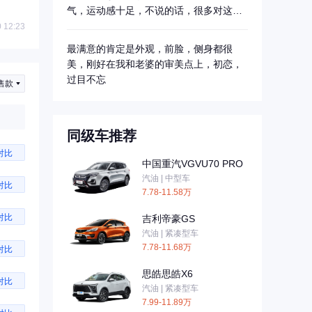
气，运动感十足，不说的话，很多对这车
不了解的...
 12:23
最满意的肯定是外观，前脸，侧身都很
美，刚好在我和老婆的审美点上，初恋，
过目不忘
售款
同级车推荐
对比
中国重汽VGVU70 PRO
汽油 | 中型车
对比
7.78-11.58万
对比
吉利帝豪GS
汽油 | 紧凑型车
7.78-11.68万
对比
思皓思皓X6
对比
汽油 | 紧凑型车
7.99-11.89万