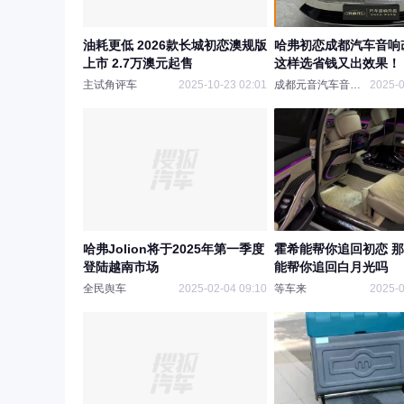
油耗更低 2026款长城初恋澳规版
哈弗初恋成都汽车音响
上市 2.7万澳元起售
这样选省钱又出效果！
主试角评车
2025-10-23 02:01
成都元音汽车音响改装
2025-0
哈弗Jolion将于2025年第一季度
霍希能帮你追回初恋 
登陆越南市场
能帮你追回白月光吗
全民舆车
2025-02-04 09:10
等车来
2025-0