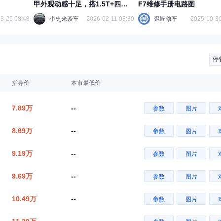
甲外观动感十足，搭1.5T+四轮
F7维修手册电路图
独悬
3-25 08:48
小史来谈车
2026-02-11 08:30
聚匠修车
2025-10-30
停
指导价
本市最低价
7.89万
--
参数
图片
8.69万
--
参数
图片
9.19万
--
参数
图片
9.69万
--
参数
图片
10.49万
--
参数
图片