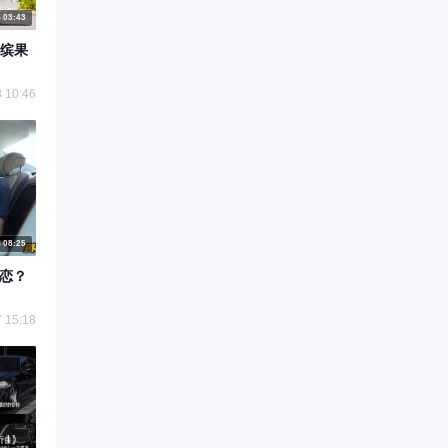
03:43
缤果
 10:46
08:25
初恋？
 15:18