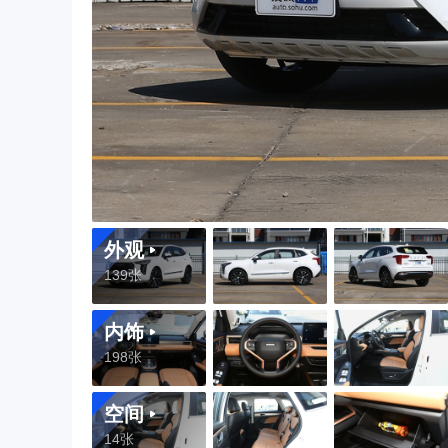
外观
139张
内饰
198张
空间
14张