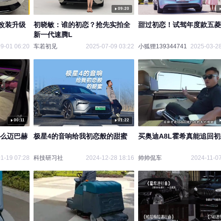
09:20
改装升级
初晓敏：谁的初恋？抢先实拍全
甜过初恋！试驾年度款五菱
新一代速腾L
9-01 06:20
车若初见
2025-07-09 03:22
小狐狸139344741
2025-03-28
00:11
01:22
那么迈巴赫
极星4的音响给我初恋般的甜蜜
买奥迪A8L霍希真能追回
1-19 07:28
科技研习社
2024-12-28 18:16
帅帅侃车
2024-11-07