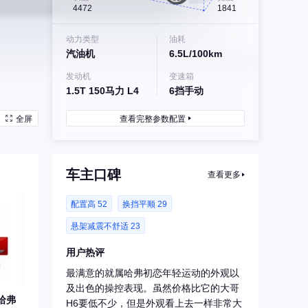
4472
1841
动力类型
油耗
汽油机
6.5L/100km
发动机
变速箱
1.5T 150马力 L4
6挡手动
全屏
查看完整参数配置
车主口碑
查看更多
配置高 52
换挡平顺 29
悬架减震不舒适 23
用户热评
最满意的就属哈弗初恋年轻运动的外观以
及出色的操控表现。虽然价格比它的大哥
哈弗
H6要低不少，但是外观看上去一样非常大