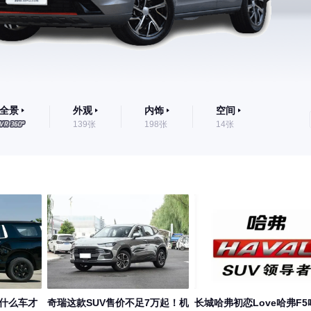
全景
外观
内饰
空间
139张
198张
14张
买什么车才
奇瑞这款SUV售价不足7万起！机
长城哈弗初恋Love哈弗F5