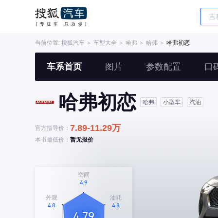
当前位置:
搜狐汽车
＞
车型大全
＞
哈弗
＞
哈弗
＞
哈弗初恋
车系首页
图片
参数配置
口
哈弗初恋
哈弗
小型车
汽油
7.89-11.29万
官方指导价：
本市最低价：
暂无报价