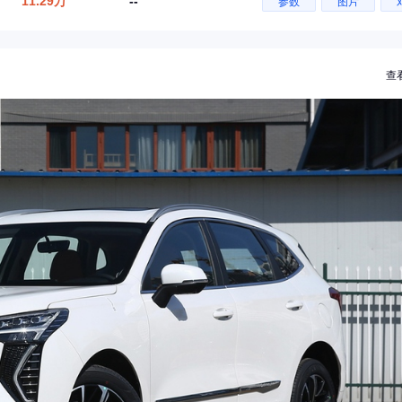
11.29万
--
参数
图片
查