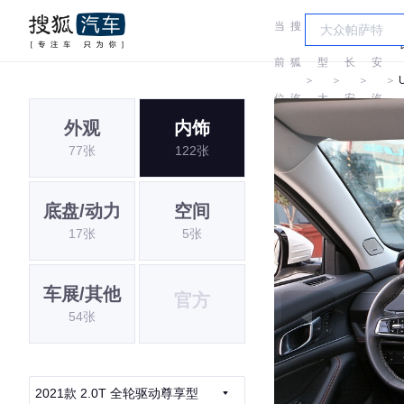
当
搜
车
长
前
狐
型
长
安
＞
＞
＞
＞
位
汽
大
安
汽
外观
内饰
置:
车
全
车
77张
122张
底盘/动力
空间
17张
5张
车展/其他
官方
54张
2021款 2.0T 全轮驱动尊享型