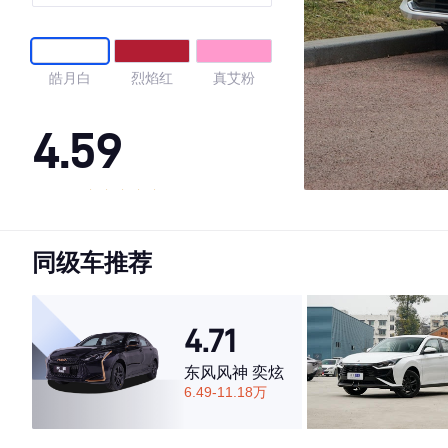
皓月白
烈焰红
真艾粉
4.59
·外观表现一般，低于67%同级车
·内饰表现较为优秀，优于69%同级车
同级车推荐
·空间表现较为优秀，优于50%同级车
4.71
东风风神 奕炫
6.49-11.18万