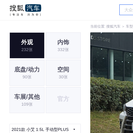
当前位置:
搜狐汽车
＞
车型
外观
内饰
232张
332张
底盘/动力
空间
90张
30张
车展/其他
官方
109张
2021款 小艾 1.5L 手动型PLUS