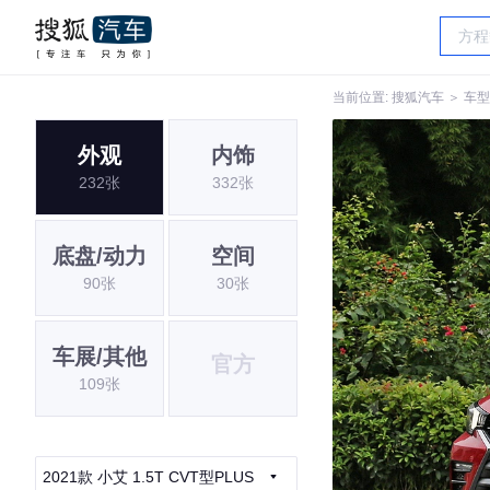
当前位置:
搜狐汽车
＞
车型
外观
内饰
232张
332张
底盘/动力
空间
90张
30张
车展/其他
官方
109张
2021款 小艾 1.5T CVT型PLUS