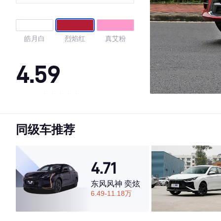
皓月白
烈焰红
真艾粉
4.59
·外观表现一般，低于67%同级车
·内饰表现较为优秀，优于69%同级车
同级车推荐
·空间表现较为优秀，优于50%同级车
4.71
东风风神 奕炫
6.49-11.18万