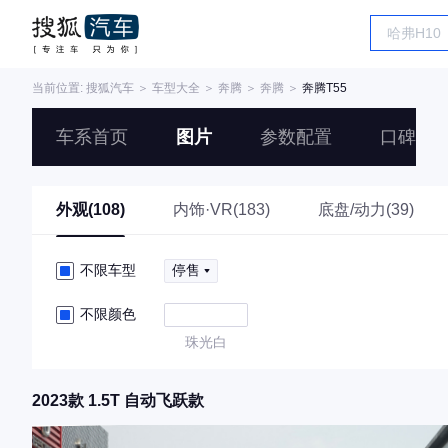
当前位置:
搜狐汽车
＞
车型大全
＞
奔腾
＞
奔腾
＞
奔腾T55
车系首页
图片
参数配置
口碑
外观(108)
内饰·VR(183)
底盘/动力(39)
不限车型
停售
不限颜色
珠光白
2023款 1.5T 自动飞跃款