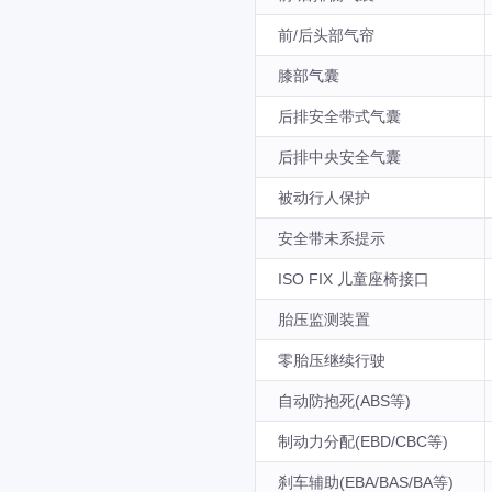
前/后头部气帘
膝部气囊
后排安全带式气囊
后排中央安全气囊
被动行人保护
安全带未系提示
ISO FIX 儿童座椅接口
胎压监测装置
零胎压继续行驶
自动防抱死(ABS等)
制动力分配(EBD/CBC等)
刹车辅助(EBA/BAS/BA等)