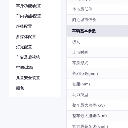
车身功能/配置
本市最低价
车内功能/配置
附近城市低价
座椅配置
车辆基本参数
多媒体配置
级别
灯光配置
上市时间
车窗及后视镜
车身形式
空调/冰箱
长x宽x高(mm)
儿童安全装置
轴距(mm)
颜色
动力类型
整车最大功率(kW)
整车最大扭矩(N·m)
官方最高车速(km/h)