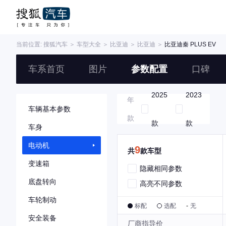
当前位置:
搜狐汽车
＞
车型大全
＞
比亚迪
＞
比亚迪
＞
比亚迪秦 PLUS EV
车系首页
图片
参数配置
口碑
2025
2023
年
车辆基本参数
款
款
款
车身
电动机
9
共
款车型
变速箱
隐藏相同参数
底盘转向
高亮不同参数
车轮制动
标配
选配
-
无
安全装备
厂商指导价