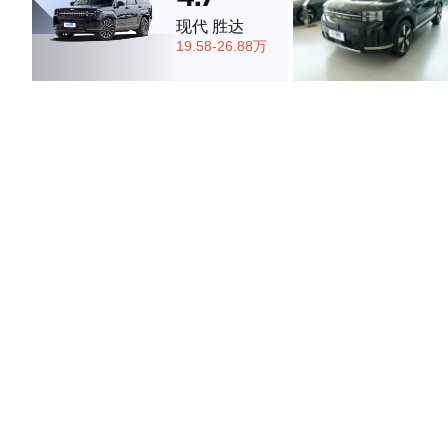
现代 胜达
19.58-26.88万