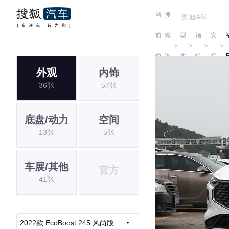
当
搜
车
长
前
狐
型
福
安
＞
＞
＞
＞
位
汽
大
特
福
外观
内饰
置:
车
全
特
36张
57张
底盘/动力
空间
13张
5张
车展/其他
官方
41张
2022款 EcoBoost 245 风尚版