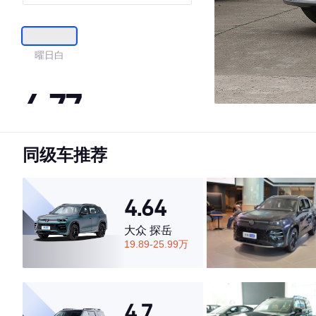
曜日白
4.77
同级车推荐
·外观表现较为优秀，优于93%同级车
·内饰表现较为优秀，优于76%同级车
·空间表现较为优秀，优于71%同级车
4.64
大众 探岳
19.89-25.99万
4.7