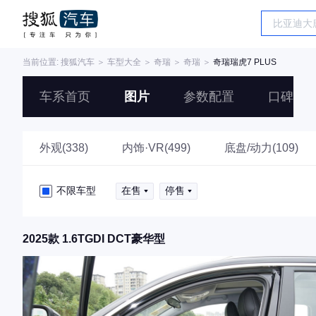
当前位置:
搜狐汽车
＞
车型大全
＞
奇瑞
＞
奇瑞
＞
奇瑞瑞虎7 PLUS
车系首页
图片
参数配置
口碑
外观(338)
内饰·VR(499)
底盘/动力(109)
不限车型
在售
停售
2025款 1.6TGDI DCT豪华型