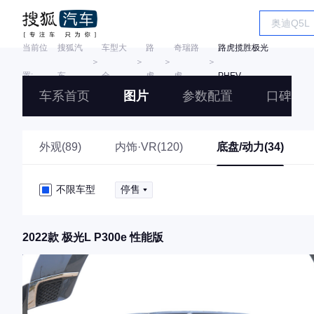
当前位
搜狐汽
车型大
路
奇瑞路
路虎揽胜极光
＞
＞
＞
＞
置:
车
全
虎
虎
PHEV
车系首页
图片
参数配置
口碑
外观(89)
内饰·VR(120)
底盘/动力(34)
不限车型
停售
2022款 极光L P300e 性能版