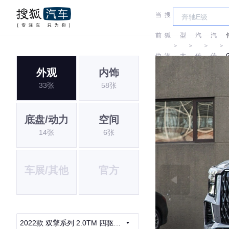
当
搜
车
广
广
前
狐
型
汽
汽
＞
＞
＞
＞
位
汽
大
传
传
外观
内饰
置:
车
全
祺
祺
33张
58张
底盘/动力
空间
14张
6张
车展/其他
官方
2022款 双擎系列 2.0TM 四驱尊