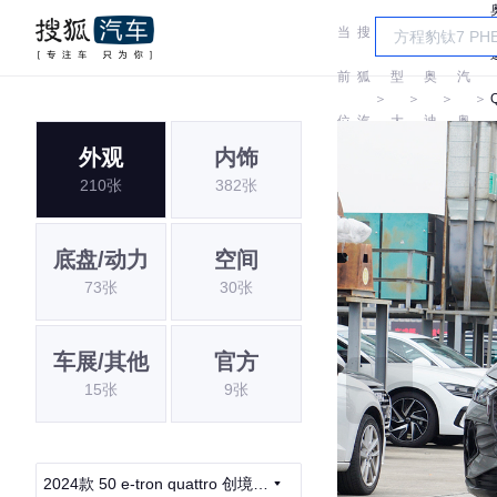
当
搜
车
一
前
狐
型
奥
汽
＞
＞
＞
＞
位
汽
大
迪
奥
e
外观
内饰
置:
车
全
迪
210张
382张
t
底盘/动力
空间
73张
30张
车展/其他
官方
15张
9张
2024款 50 e-tron quattro 创境曜