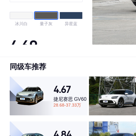
夜版
冰川白
量子灰
异星蓝
4.69
同级车推荐
·外观表现一般，低于59%同级车
·内饰表现较为优秀，优于63%同级车
·空间表现一般，低于57%同级车
4.67
捷尼赛思 GV60
28.68-37.33万
4.84