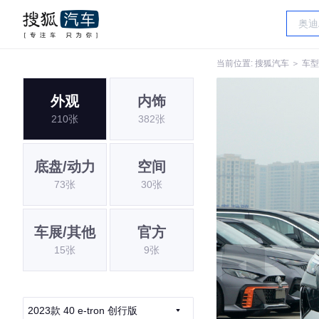
当前位置:
搜狐汽车
＞
车型
外观
内饰
210张
382张
底盘/动力
空间
73张
30张
车展/其他
官方
15张
9张
2023款 40 e-tron 创行版