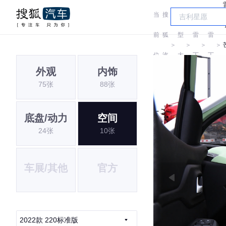
当
搜
车
前
狐
型
雷
雷
＞
＞
＞
＞
位
汽
大
丁
丁
外观
内饰
置:
车
全
75张
88张
底盘/动力
空间
24张
10张
车展/其他
官方
2022款 220标准版