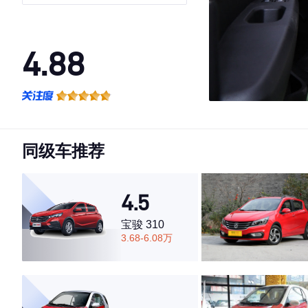
4.88
·外观表现较为优秀，优于100%同级车
·内饰表现较为优秀，优于88%同级车
·空间表现较为优秀，优于84%同级车
同级车推荐
4.5
宝骏 310
3.68-6.08万