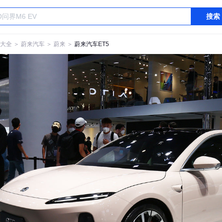
搜索
大全
＞
蔚来汽车
＞
蔚来
＞
蔚来汽车ET5