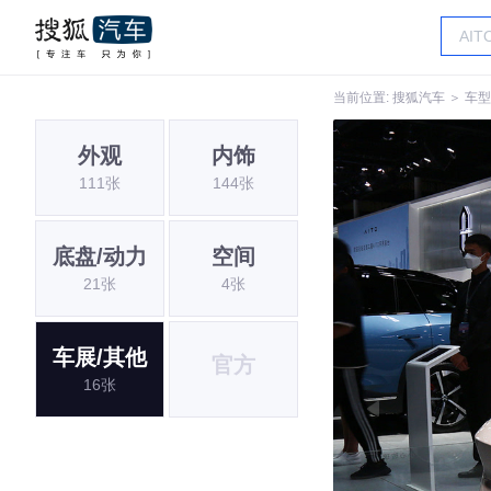
当前位置:
搜狐汽车
＞
车型
外观
内饰
111张
144张
底盘/动力
空间
21张
4张
车展/其他
官方
16张