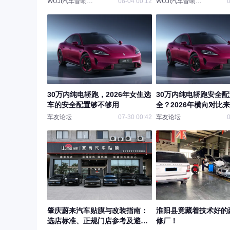
WUJI汽车音响俱乐部
08-04 00:12
WUJI汽车音响俱乐部
0
30万内纯电轿跑，2026年女生选
30万内纯电轿跑安全
车的安全配置够不够用
全？2026年横向对比
车友论坛
07-30 00:42
车友论坛
0
肇庆蔚来汽车贴膜与改装指南：
淮阳县竟藏着技术好的
选店标准、正规门店参考及避坑
修厂！