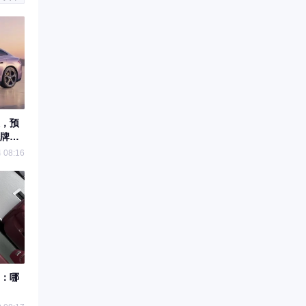
，预
洗牌豪
 08:16
：哪