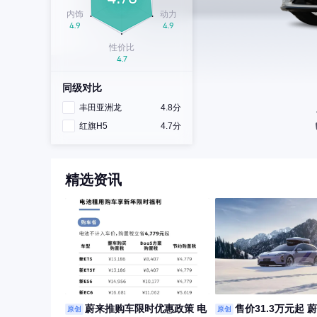
同级对比
丰田亚洲龙
4.8分
红旗H5
4.7分
精选资讯
蔚来推购车限时优惠政策 电
售价31.3万元起 
原创
原创