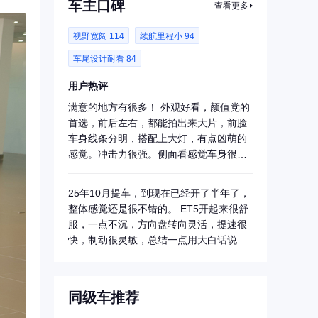
车主口碑
查看更多
视野宽阔 114
续航里程小 94
车尾设计耐看 84
用户热评
满意的地方有很多！ 外观好看，颜值党的
首选，前后左右，都能拍出来大片，前脸
车身线条分明，搭配上大灯，有点凶萌的
感觉。冲击力很强。侧面看感觉车身很
长，尾部...
25年10月提车，到现在已经开了半年了，
整体感觉还是很不错的。 ET5开起来很舒
服，一点不沉，方向盘转向灵活，提速很
快，制动很灵敏，总结一点用大白话说
就...
同级车推荐