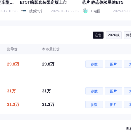
限定车型开
ET5T暗影套装限定版上市
芯片 静态体验星途ET5
2-17 10:28
搜狐汽车
2025-10-17 22:32
E电园
2025-09-08
在售
2026款
停
指导价
本市最低价
29.8万
29.8万
参数
图片
31万
31万
参数
图片
31.3万
31.3万
参数
图片
查