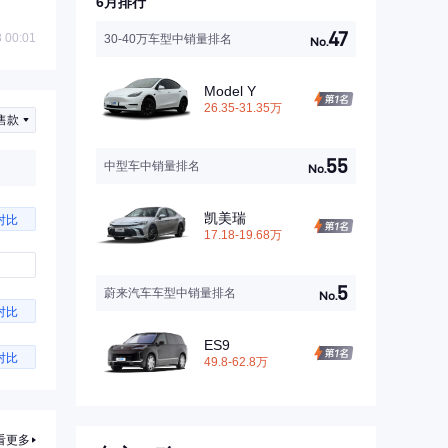
6月排行
47
 00:01
30-40万车型中销量排名
No.
Model Y
26.35-31.35万
售款
55
中型车中销量排名
No.
凯美瑞
对比
17.18-19.68万
5
蔚来汽车车型中销量排名
No.
对比
ES9
对比
49.8-62.8万
看更多