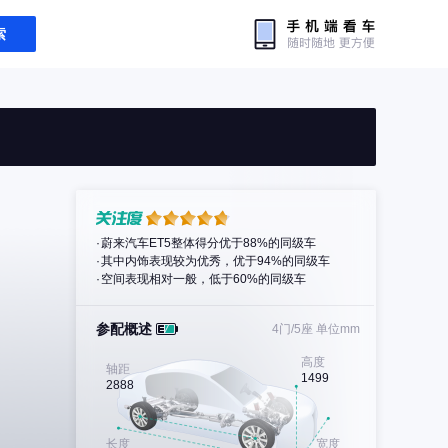
索
蔚来汽车ET5整体得分优于88%的同级车
其中内饰表现较为优秀，优于94%的同级车
空间表现相对一般，低于60%的同级车
参配概述
4门/5座
单位mm
高度
轴距
1499
2888
长度
宽度