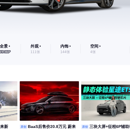
全景
外观
内饰
空间
111张
144张
4张
蔚来新
BaaS后售价20.8万元 蔚来
三块大屏+征程6P辅助
原创
原创