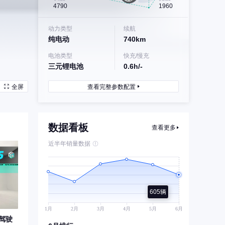
4790
1960
动力类型
续航
纯电动
740km
电池类型
快充/慢充
三元锂电池
0.6h/-
全屏
查看完整参数配置
数据看板
查看更多
近半年销量数据
605辆
驾驶