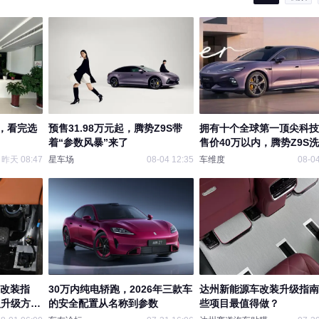
，看完选
预售31.98万元起，腾势Z9S带
拥有十个全球第一顶尖科技
着“参数风暴”来了
售价40万以内，腾势Z9S
车市场
昨天 08:47
星车场
08-04 12:35
车维度
08-04
响改装指
30万内纯电轿跑，2026年三款车
达州新能源车改装升级指南
型升级方
的安全配置从名称到参数
些项目最值得做？
装经验