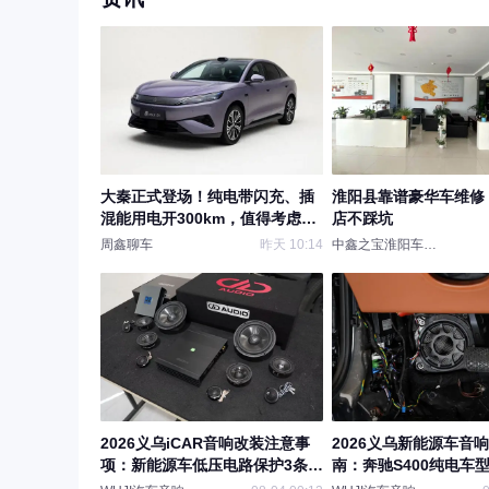
大秦正式登场！纯电带闪充、插
淮阳县靠谱豪华车维修
混能用电开300km，值得考虑
店不踩坑
吗？
周鑫聊车
昨天 10:14
中鑫之宝淮阳车工坊店
2026义乌iCAR音响改装注意事
2026义乌新能源车音
项：新能源车低压电路保护3条铁
南：奔驰S400纯电车
律，WUJI俱乐部EV专题
案，WUJI俱乐部EV改