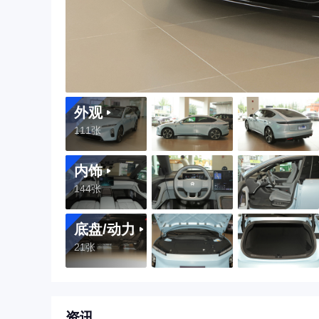
外观
111张
内饰
144张
底盘/动力
21张
资讯