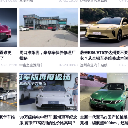
8-01 06:00
车友论坛
07-31 16:06
达州赛道汽车贴膜
07-30
配置谁更
周口淮阳县，豪华车保养修理厂
蔚来ES6/ET5在达州要不
来了
揭秘
衣？从全铝车身维修成本说
7-23 15:28
中鑫之宝淮阳车工坊店
07-23 08:43
达州赛道汽车贴膜
07-23
05:21
豪华车维
30万级纯电中型车 新增冠军纪念
全新一代宝马i3国产长轴
版 蔚来ET5家用的性价比高吗？
亮相，续航超900km，还能4