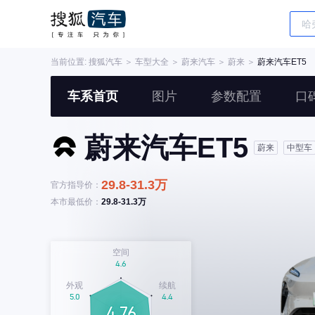
当前位置:
搜狐汽车
＞
车型大全
＞
蔚来汽车
＞
蔚来
＞
蔚来汽车ET5
车系首页
图片
参数配置
口
蔚来汽车ET5
蔚来
中型车
29.8-31.3万
官方指导价：
本市最低价：
29.8-31.3万