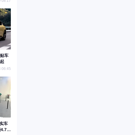
 08:17
要贴车
起
 06:45
版实车
.7S