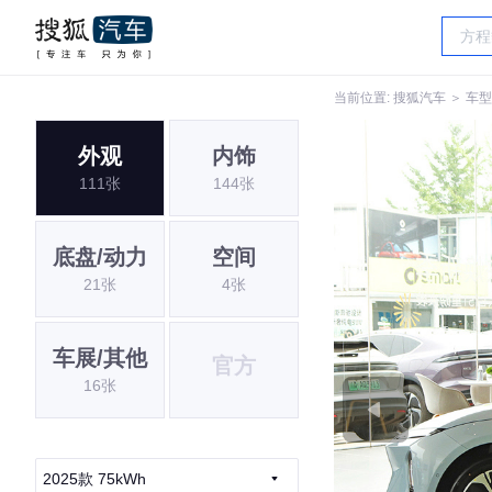
当前位置:
搜狐汽车
＞
车型
外观
内饰
111张
144张
底盘/动力
空间
21张
4张
车展/其他
官方
16张
2025款 75kWh