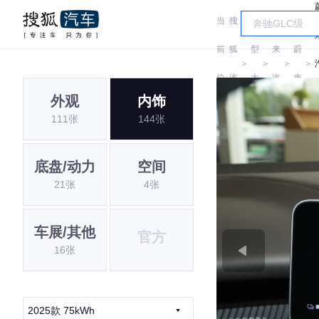
当
搜
车
蔚
前
狐
型
来
蔚
＞
＞
＞
＞
位
汽
大
汽
来
外观
内饰
置:
车
全
车
111张
144张
底盘/动力
空间
21张
4张
车展/其他
官方
16张
2025款 75kWh