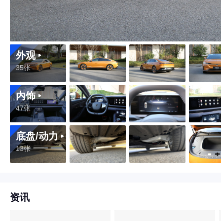
外观
35张
内饰
47张
底盘/动力
13张
资讯