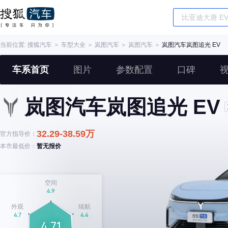
当前位置:
搜狐汽车
＞
车型大全
＞
岚图汽车
＞
岚图汽车
＞
岚图汽车岚图追光 EV
车系首页
图片
参数配置
口碑
岚图汽车岚图追光 EV
32.29-38.59万
官方指导价：
本市最低价：
暂无报价