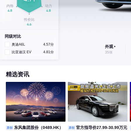
同级对比
奥迪A6L
4.57分
外观
比亚迪汉 EV
4.81分
35张
精选资讯
东风集团股份（0489.HK）
官方指导价27.99-30.99万元
原创
原创