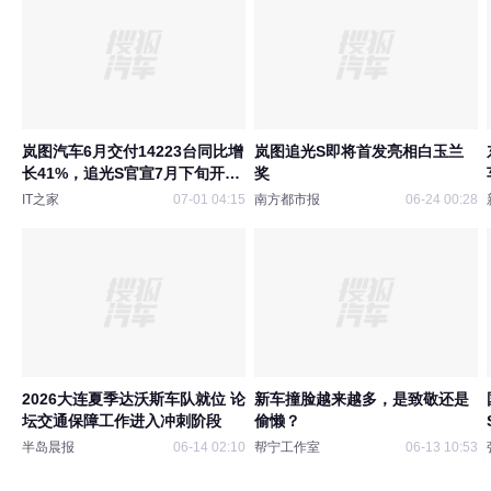
岚图汽车6月交付14223台同比增
岚图追光S即将首发亮相白玉兰
长41%，追光S官宣7月下旬开启
奖
预售
IT之家
07-01 04:15
南方都市报
06-24 00:28
2026大连夏季达沃斯车队就位 论
新车撞脸越来越多，是致敬还是
坛交通保障工作进入冲刺阶段
偷懒？
半岛晨报
06-14 02:10
帮宁工作室
06-13 10:53