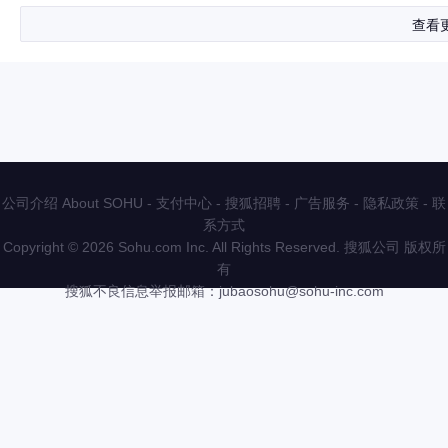
查看
公司介绍 About SOHU
-
支付中心
-
搜狐招聘
-
广告服务
-
隐私政策
-
联
系方式
Copyright
©
2026 Sohu.com Inc. All Rights Reserved. 搜狐公司
版权所
有
搜狐不良信息举报邮箱：
jubaosohu@sohu-inc.com