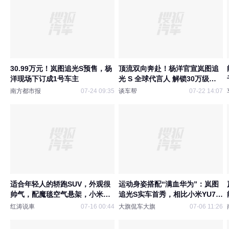
30.99万元！岚图追光S预售，杨
顶流双向奔赴！杨洋官宣岚图追
洋现场下订成1号车主
光 S 全球代言人 解锁30万级满
配 FUV
南方都市报
07-24 09:35
谈车帮
07-22 14:07
适合年轻人的轿跑SUV，外观很
运动身姿搭配“满血华为”：岚图
帅气，配魔毯空气悬架，小米
追光S实车首秀，相比小米YU7强
YU7同级
在哪？
红涛说車
07-16 00:44
大旗侃车大旗
07-06 11:26