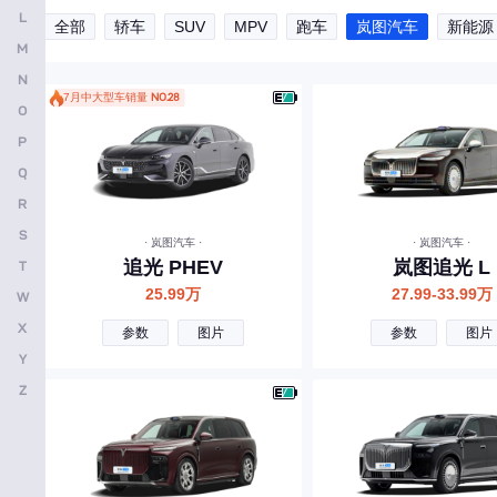
L
全部
轿车
SUV
MPV
跑车
岚图汽车
新能源
安凯客车
M
B
N
7月中大型车销量
NO.28
O
比亚迪
P
奔驰
Q
宝马
R
本田
S
· 岚图汽车 ·
· 岚图汽车 ·
追光 PHEV
岚图追光 L
T
别克
25.99万
27.99-33.99万
W
保时捷
X
参数
图片
参数
图片
北京越野
Y
宝骏
Z
北京汽车
标致