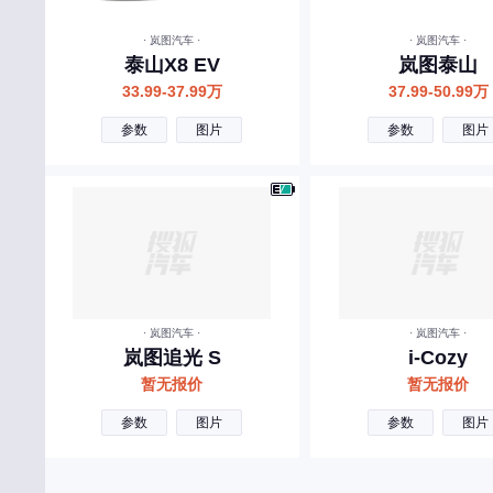
宾利
· 岚图汽车 ·
· 岚图汽车 ·
北汽制造
泰山X8 EV
岚图泰山
奔腾
33.99-37.99万
37.99-50.99万
北汽瑞翔
参数
图片
参数
图片
北汽雷驰
百智新能源
C
长安
长城
· 岚图汽车 ·
· 岚图汽车 ·
长安启源
岚图追光 S
i-Cozy
暂无报价
暂无报价
长安凯程
参数
图片
参数
图片
长安欧尚
昌河