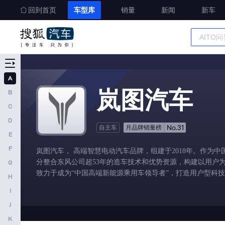
回到首页
车型库
销量
新闻
新车
车型大全
精准选车
A
A
岚图汽车
B
奥迪
C
AITO
D
No.31
自主车
月品牌销量榜
E
埃安
F
岚图汽车， 高端智慧电动汽车品牌，组建于2018年。作为中
阿维塔
分整合东风公司超53年的造车技术和优势资源，构建以用户
G
奥迪AUDI
致力于成为“中国高端新能源乘用车领导者”，打造用户型科
H
阿斯顿马丁
I
J
阿尔法罗密欧
K
埃尚